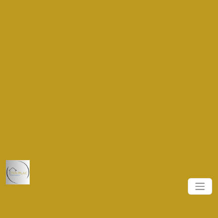
.navbar-brand { height: 11vh !important; width: 11vw
!important; } .logo_nav { height: 10vh !important }