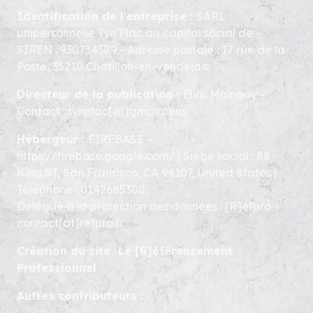
Identification de l'entreprise :
SARL
unipersonnelle Tyn'Plac au capital social de -
SIREN : 930734389 - Adresse postale : 17 rue de la
Poste, 35210 Châtillon-en-vendelais
Directeur de la publication :
Elvis Mainguy -
Contact : tynplac[at]gmail.com.
Hébergeur :
FIREBASE –
https://firebase.google.com/ | Siège social : 88
King ST, San Fransisco, CA 94107, United States |
Téléphone : 0142685300
Délégué à la protection des données : [R]efpro -
contact[at]refpro.fr.
Création du site
:
Le [R]éférencement
Professionnel
Autres contributeurs :