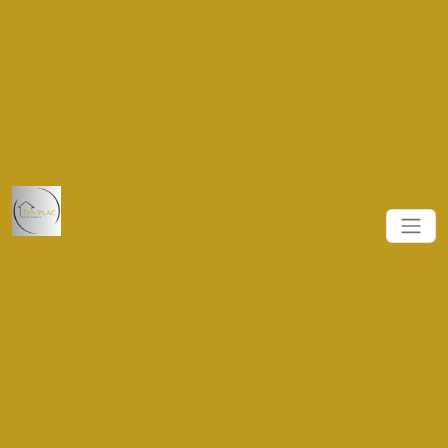
.navbar-brand { height: 11vh !important; width: 11vw
!important; } .logo_nav { height: 10vh !important }