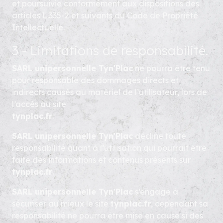
et poursuivie conformément aux dispositions des
articles L.335-2 et suivants du Code de Propriété
Intellectuelle.
3 - Limitations de responsabilité.
SARL unipersonnelle Tyn'Plac
ne pourra être tenu
pour responsable des dommages directs et
indirects causés au matériel de l’utilisateur, lors de
l’accès au site
tynplac.fr
.
SARL unipersonnelle Tyn'Plac
décline toute
responsabilité quant à l’utilisation qui pourrait être
faite des informations et contenus présents sur
tynplac.fr
.
SARL unipersonnelle Tyn'Plac
s’engage à
sécuriser au mieux le site
tynplac.fr
, cependant sa
responsabilité ne pourra être mise en cause si des