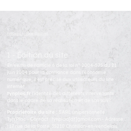
Retour à la page d'accueil
1 - Édition du site
En vertu de l'article 6 de la loi n° 2004-575 du 21
juin 2004 pour la confiance dans l'économie
numérique, il est précisé aux utilisateurs du site
internet
tynplac.fr
l'identité des différents intervenants
dans le cadre de sa réalisation et de son suivi:
Propriétaire du site :
SARL unipersonnelle
Tyn'Plac - Contact : tynplac[at]gmail.com - Adresse
: 17 rue de la Poste, 35210 Châtillon-en-vendelais