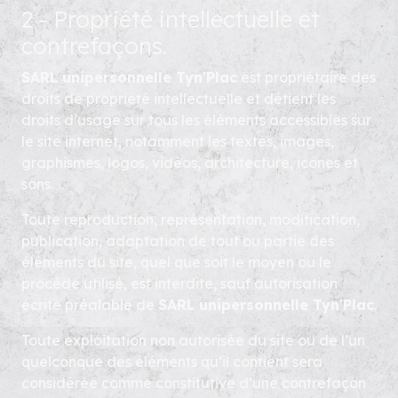
2 - Propriété intellectuelle et
contrefaçons.
SARL unipersonnelle Tyn'Plac
est propriétaire des
droits de propriété intellectuelle et détient les
droits d’usage sur tous les éléments accessibles sur
le site internet, notamment les textes, images,
graphismes, logos, vidéos, architecture, icônes et
sons.
Toute reproduction, représentation, modification,
publication, adaptation de tout ou partie des
éléments du site, quel que soit le moyen ou le
procédé utilisé, est interdite, sauf autorisation
écrite préalable de
SARL unipersonnelle Tyn'Plac
.
Toute exploitation non autorisée du site ou de l’un
quelconque des éléments qu’il contient sera
considérée comme constitutive d’une contrefaçon