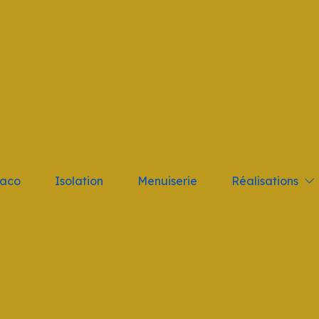
tant; } .logo_nav { height: 10vh !important }
Réalisations
laco
Isolation
Menuiserie