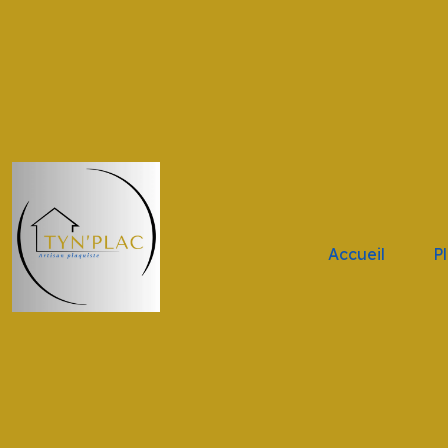
.navbar-brand { height: 11vh !important; width: 11vw !impor
Accueil
P