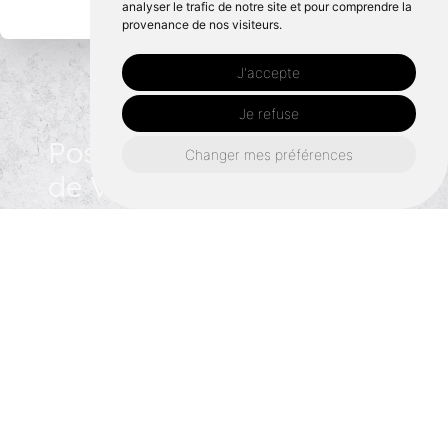
analyser le trafic de notre site et pour comprendre la
provenance de nos visiteurs.
J'accepte
Je refuse
Pose de verrière autour
Changer mes préférences
de Vitré :