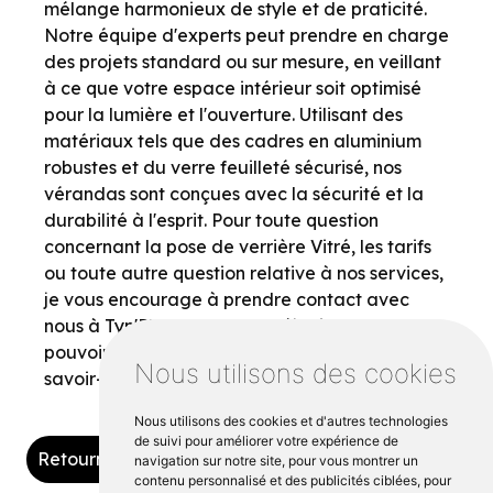
mélange harmonieux de style et de praticité.
Notre équipe d'experts peut prendre en charge
des projets standard ou sur mesure, en veillant
à ce que votre espace intérieur soit optimisé
pour la lumière et l'ouverture. Utilisant des
matériaux tels que des cadres en aluminium
robustes et du verre feuilleté sécurisé, nos
vérandas sont conçues avec la sécurité et la
durabilité à l'esprit. Pour toute question
concernant la pose de verrière Vitré, les tarifs
ou toute autre question relative à nos services,
je vous encourage à prendre contact avec
nous à Tyn'Plac. Nous nous réjouissons de
pouvoir embellir votre espace grâce à notre
Nous utilisons des cookies
savoir-faire de qualité supérieure.
Nous utilisons des cookies et d'autres technologies
de suivi pour améliorer votre expérience de
Retourner vers tynplac.fr
navigation sur notre site, pour vous montrer un
contenu personnalisé et des publicités ciblées, pour