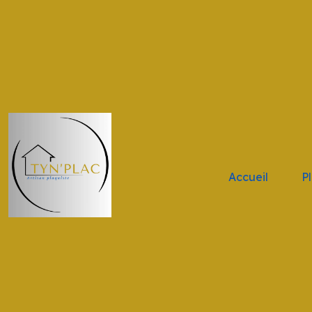
.navbar-brand { height: 11vh !important; width: 11vw !impor
Accueil
P