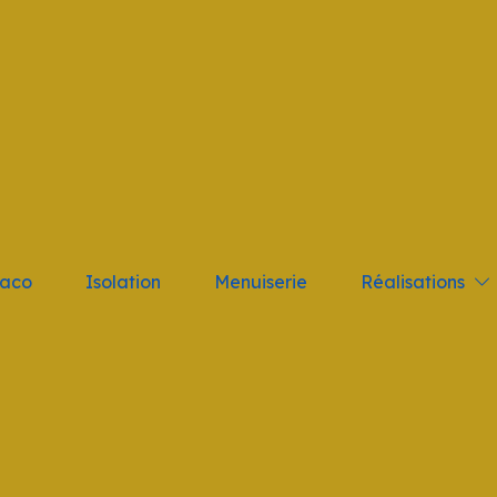
tant; } .logo_nav { height: 10vh !important }
Réalisations
laco
Isolation
Menuiserie