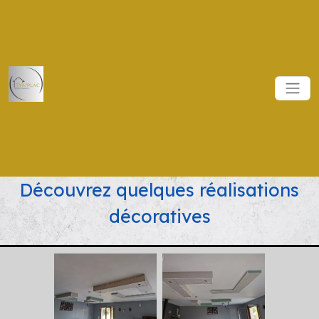
.navbar-brand { height: 11vh !important; width: 11vw
!important; } .logo_nav { height: 10vh !important }
Découvrez quelques réalisations
décoratives