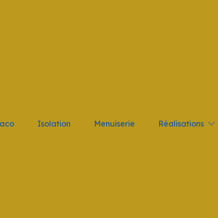
tant; } .logo_nav { height: 10vh !important }
Réalisations
laco
Isolation
Menuiserie