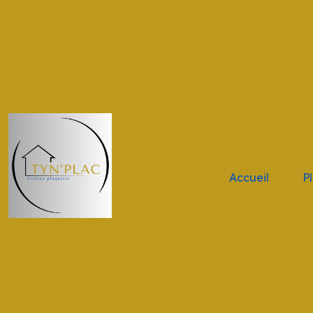
.navbar-brand { height: 11vh !important; width: 11vw !impor
Accueil
P