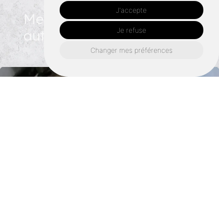
J'accepte
Menuiserie intérieure
Je refuse
autour de Liffré :
Changer mes préférences