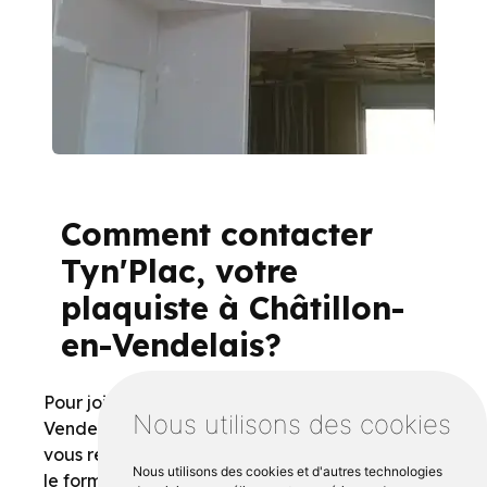
Comment contacter
Tyn'Plac, votre
plaquiste à Châtillon-
en-Vendelais?
Pour joindre votre plâtrier à Chatillon-en-
Nous utilisons des cookies
Vendelais, Tyn'Plac, je vous recommande de
vous rendre sur leur site internet et de remplir
Nous utilisons des cookies et d'autres technologies
le formulaire de contact mis à votre disposition.