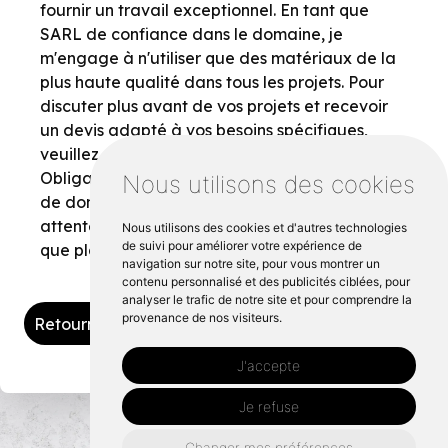
fournir un travail exceptionnel. En tant que
SARL de confiance dans le domaine, je
m'engage à n'utiliser que des matériaux de la
plus haute qualité dans tous les projets. Pour
discuter plus avant de vos projets et recevoir
un devis adapté à vos besoins spécifiques,
veuillez remplir le formulaire "{Champ
Obligatoire}" sur cette page. Je suis impatient
Nous utilisons des cookies
de donner vie à votre projet et de dépasser vos
attentes grâce à ma grande expertise en tant
Nous utilisons des cookies et d'autres technologies
de suivi pour améliorer votre expérience de
que plaquiste à Vitré.
navigation sur notre site, pour vous montrer un
contenu personnalisé et des publicités ciblées, pour
analyser le trafic de notre site et pour comprendre la
provenance de nos visiteurs.
Retourner vers tynplac.fr
J'accepte
Je refuse
Changer mes préférences