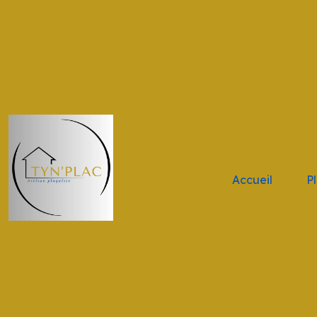
.navbar-brand { height: 11vh !important; width: 11vw !impor
Accueil
P