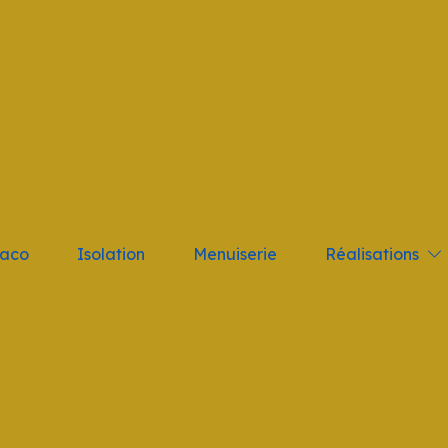
tant; } .logo_nav { height: 10vh !important }
Réalisations
laco
Isolation
Menuiserie