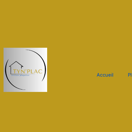
.navbar-brand { height: 11vh !important; width: 11vw !impor
Accueil
P