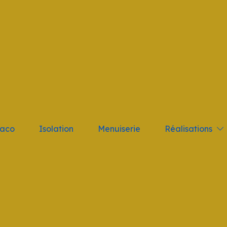
tant; } .logo_nav { height: 10vh !important }
Réalisations
laco
Isolation
Menuiserie