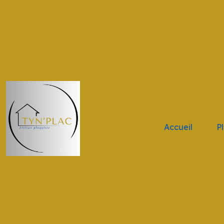
.navbar-brand { height: 11vh !important; width: 11vw !impor
Accueil
P