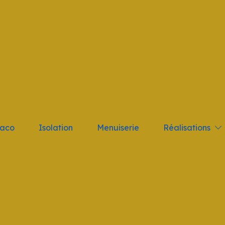
tant; } .logo_nav { height: 10vh !important }
Réalisations
laco
Isolation
Menuiserie