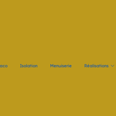
tant; } .logo_nav { height: 10vh !important }
Réalisations
laco
Isolation
Menuiserie