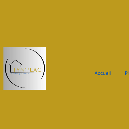
.navbar-brand { height: 11vh !important; width: 11vw !impor
Accueil
P