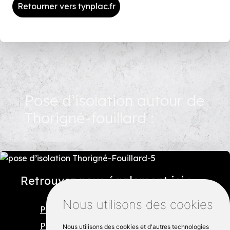
Retourner vers tynplac.fr
Pose d’isolation autour de
Thorigné-fouillard :
Retrouvez nous également ici :
Nous utilisons des cookies
Pose d’isolation châtillon-en-vendelais
Pose d’isolation fougères
Nous utilisons des cookies et d'autres technologies