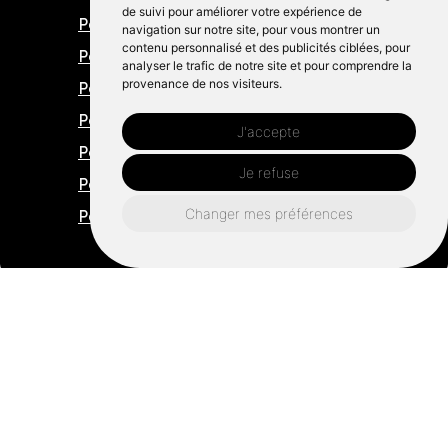
de suivi pour améliorer votre expérience de
Pose d’isolation vitré
navigation sur notre site, pour vous montrer un
contenu personnalisé et des publicités ciblées, pour
Pose d’isolation châteaugiron
analyser le trafic de notre site et pour comprendre la
provenance de nos visiteurs.
Pose d’isolation châteaubourg
Pose d’isolation liffré
J'accepte
Pose d’isolation romagné
Je refuse
Pose d’isolation ernée
Changer mes préférences
Pose d’isolation noyal-sur-vilaine