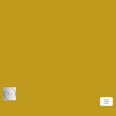
.navbar-brand { height: 11vh !important; width: 11vw
!important; } .logo_nav { height: 10vh !important }