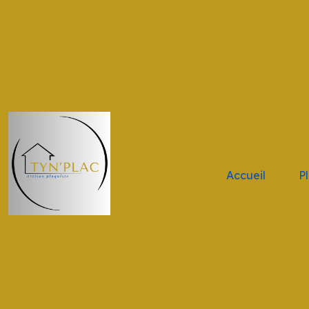
.navbar-brand { height: 11vh !important; width: 11vw !impor
Accueil
P