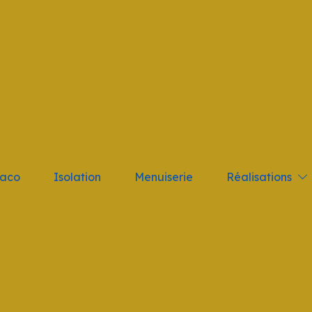
tant; } .logo_nav { height: 10vh !important }
Réalisations
laco
Isolation
Menuiserie