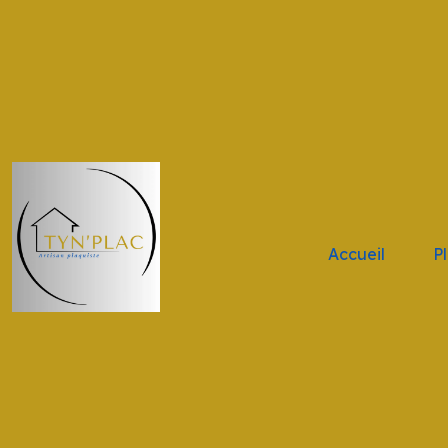
.navbar-brand { height: 11vh !important; width: 11vw !impor
Accueil
P