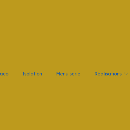
tant; } .logo_nav { height: 10vh !important }
Réalisations
laco
Isolation
Menuiserie